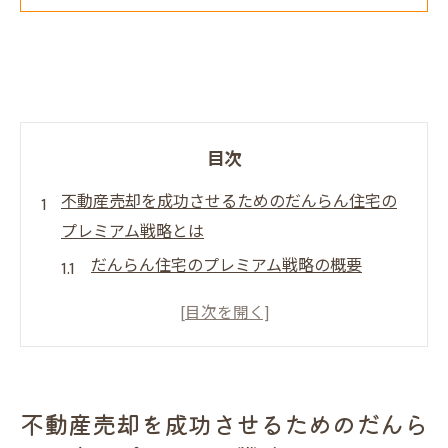
目次
不動産売却を成功させるためのだんらん住宅の
プレミアム戦略とは
だんらん住宅のプレミアム戦略の概要
売却活動を成功に導くステップ
専門家のサポートを最大限に活用する方法
プレミアム戦略が他社と異なる点
売主と買主の双方に安心を提供する秘訣
不動産売却を成功させるためのだんら
成功事例から学ぶプレミアム戦略の効果