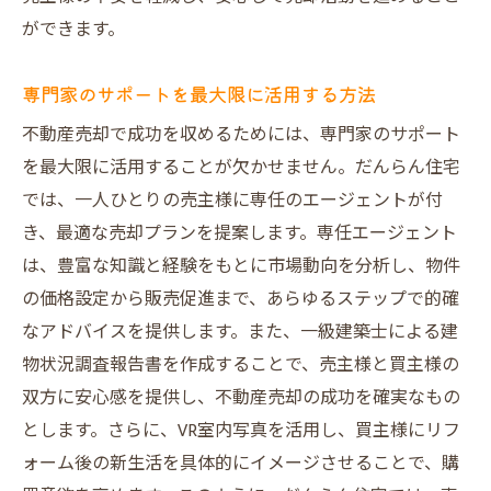
ができます。
買主様に与える視覚的インパクト
リフォーム後の生活をイメージさせる方法
専門家のサポートを最大限に活用する方法
仮想現実による購入意欲の促進
不動産売却で成功を収めるためには、専門家のサポート
VRを活用した提案方法とその効果
を最大限に活用することが欠かせません。だんらん住宅
購入決定を後押しするVR体験
では、一人ひとりの売主様に専任のエージェントが付
プレミアム買取でオークション形式の高値売却
き、最適な売却プランを提案します。専任エージェント
を目指す
は、豊富な知識と経験をもとに市場動向を分析し、物件
オークション形式の仕組みと利点
の価格設定から販売促進まで、あらゆるステップで的確
競争を生み出す戦略的な入札方法
なアドバイスを提供します。また、一級建築士による建
多くの買取会社を引きつける秘訣
物状況調査報告書を作成することで、売主様と買主様の
双方に安心感を提供し、不動産売却の成功を確実なもの
売主様にとってのリスクとメリット
とします。さらに、VR室内写真を活用し、買主様にリフ
オークション参加の準備と手順
ォーム後の新生活を具体的にイメージさせることで、購
実際の成功事例に学ぶ高値売却