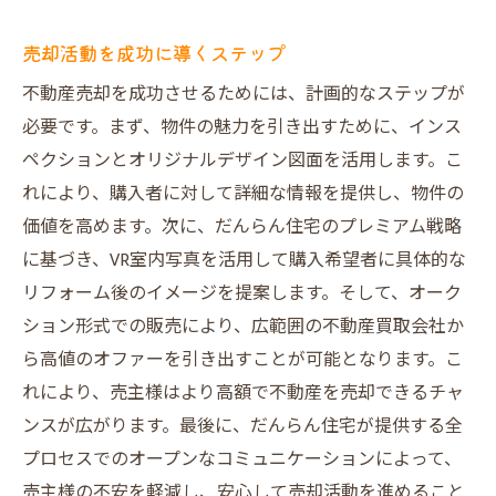
集客力を高めるデザインの工夫
実績に基づくデザインの効果
売却活動を成功に導くステップ
購入希望者にインパクトを与える技法
不動産売却を成功させるためには、計画的なステップが
見学者を増やすためのデザイン利用法
必要です。まず、物件の魅力を引き出すために、インス
安心取引を実現する建物状況調査報告書の重要
ペクションとオリジナルデザイン図面を活用します。こ
性
れにより、購入者に対して詳細な情報を提供し、物件の
建物状況調査報告書とは何か
価値を高めます。次に、だんらん住宅のプレミアム戦略
に基づき、VR室内写真を活用して購入希望者に具体的な
売却活動における安心感の提供
リフォーム後のイメージを提案します。そして、オーク
買主に信頼される報告書の作成法
ション形式での販売により、広範囲の不動産買取会社か
トラブルを未然に防ぐ調査の役割
ら高値のオファーを引き出すことが可能となります。こ
報告書作成のプロセスと効果
れにより、売主様はより高額で不動産を売却できるチャ
透明性のある取引を実現する鍵
ンスが広がります。最後に、だんらん住宅が提供する全
VR室内写真で買主の心を掴むリフォーム提案
プロセスでのオープンなコミュニケーションによって、
VR室内写真を用いた内覧の利点
売主様の不安を軽減し、安心して売却活動を進めること