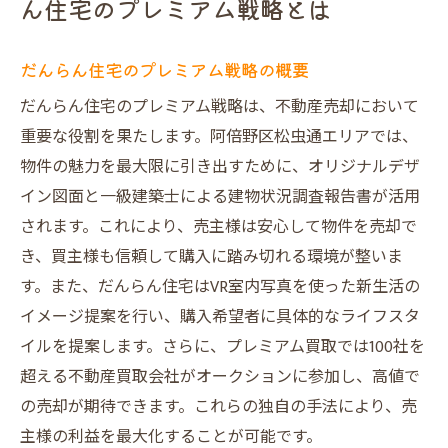
ん住宅のプレミアム戦略とは
松虫通エリアの魅力を最大限に活かした高値売
却の秘訣
だんらん住宅のプレミアム戦略の概要
松虫通エリアの市場動向と特性
だんらん住宅のプレミアム戦略は、不動産売却において
地域特性を活かした価格設定のポイント
重要な役割を果たします。阿倍野区松虫通エリアでは、
買主に訴求する地域の利便性
物件の魅力を最大限に引き出すために、オリジナルデザ
地域コミュニティの活用によるアピール
イン図面と一級建築士による建物状況調査報告書が活用
専門家によるエリア分析の重要性
されます。これにより、売主様は安心して物件を売却で
高値売却を狙うための具体的な戦略
き、買主様も信頼して購入に踏み切れる環境が整いま
す。また、だんらん住宅はVR室内写真を使った新生活の
オリジナルデザイン図面で集客力を2倍にする方
イメージ提案を行い、購入希望者に具体的なライフスタ
法
イルを提案します。さらに、プレミアム買取では100社を
オリジナルデザイン図面の利点
超える不動産買取会社がオークションに参加し、高値で
オリジナルデザイン図面が引き出す物件の
の売却が期待できます。これらの独自の手法により、売
魅力
主様の利益を最大化することが可能です。