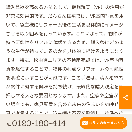
購入意欲を高める方法として、仮想現実（VR）の活用が
非常に効果的です。だんらん住宅では、VR室内写真を用
いて、買主様にリフォーム後の生活を具体的にイメージ
させる取り組みを行っています。これによって、物件が
持つ可能性をリアルに体感できるため、購入後にどのよ
うな生活が待っているのかを具体的に描けるようになり
ます。特に、松虫通エリアの不動産売却では、VR室内写
真を駆使することで、物件の利点やリフォームの可能性
を明確に示すことが可能です。この手法は、購入希望者
が物件に対する興味を持ち続け、最終的な購入決定を後
押しする大きな要因となります。また、空家や空室が多
い場合でも、家具配置を含めた未来の住まいをVR室内写
真で提示することで、買主様の不安を軽減し、物件への
0120-180-414
感情的なつながりを強化することができます。
お問い合わせはこちら