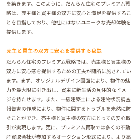
売主様からの声とその影響
を築きます。このように、だんらん住宅のプレミアム戦
高評価を得るための取り組み
略は、売主様と買主様の双方に安心と満足を提供するこ
笑顔での売却を実現するために
とを目指しており、他社にはないユニークな売却体験を
提供します。
売主と買主の双方に安心を提供する秘訣
だんらん住宅のプレミアム戦略では、売主様と買主様の
双方に安心感を提供するための工夫が随所に施されてい
ます。まず、オリジナルデザイン図面により、物件の魅
力を最大限に引き出し、買主に新生活の具体的なイメー
ジを持たせます。また、一級建築士による建物状況調査
報告書の作成により、物件に関するトラブルを未然に防
ぐことができ、売主様と買主様の双方にとっての安心取
引が実現します。更に、プレミアム買取では多くの不動
産買取会社が参加するオークション形式により、より高