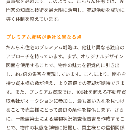
買意欲を高めます。このように、だんらん住宅では、専
仲介手数料不要の直接買取で経費を削減する方
門家の知識と技術を最大限に活用し、売却活動を成功に
法
導く体制を整えています。
だんらん住宅の直接買取のメリットとは
仲介手数料不要での売却方法
プレミアム戦略が他社と異なる点
費用削減に貢献する具体的ステップ
だんらん住宅のプレミアム戦略は、他社と異なる独自の
直接買取を選ぶ際の注意点
アプローチを持っています。まず、オリジナルデザイン
仲介なしでのトラブル回避策
図面を使用することで、物件の魅力を視覚的に引き出
し、約2倍の集客を実現しています。これにより、関心を
買取の成功事例と学び
持つ買主様の数が増え、より高値での売却が期待できま
笑顔あふれる不動産売却を支えるだんらん住宅
す。また、プレミアム買取では、100社を超える不動産買
の実績
取会社がオークションに参加し、最も高い入札を見つけ
だんらん住宅の信頼性と実績
ることで売主様にとって最良の条件を提供します。さら
顧客満足度を高める秘訣
に、一級建築士による建物状況調査報告書を作成するこ
成功事例が示す売却のポイント
とで、物件の状態を詳細に把握し、買主様との信頼関係