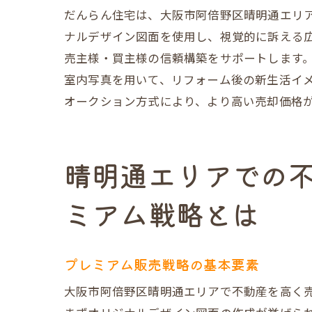
顧客満足度を
だんらん住宅は、大阪市阿倍野区晴明通エリ
売却プロセス
ナルデザイン図面を使用し、視覚的に訴える
売主様の声を
売主様・買主様の信頼構築をサポートします。
室内写真を用いて、リフォーム後の新生活イ
成功事例から
オークション方式により、より高い売却価格
Google口コ
だんらん住宅
大阪府阿倍野区晴
晴明通エリアでの
売却計画の立
ミアム戦略とは
市場調査と物
販売戦略の策
買主との交渉
プレミアム販売戦略の基本要素
契約締結まで
大阪市阿倍野区晴明通エリアで不動産を高く
売却後のフォ