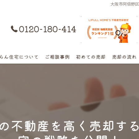
大阪市阿倍野
0120-180-414
購入はコチラ
らん住宅について
ご相談事例
初めての売却
売却の流れ
離婚不動産の売却相談
相続の相談
高額早期売却の相談
の不動産を高く売却す
終活売却の相談
空き家の相談