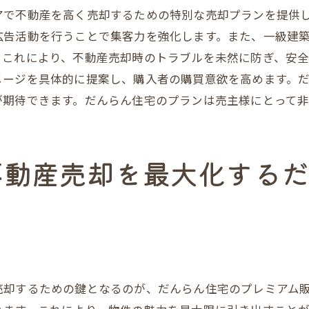
高めるサービス
アで不動産を高く売却するための特別な売却プランを提供
での安心感の提供
広告活動を行うことで集客力を強化します。また、一級建
反映したサポート
これにより、不動産売却時のトラブルを未然に防ぎ、安全
メージを具体的に提案し、購入者の購買意欲を高めます。
見る笑顔の理由
が期待できます。だんらん住宅のプランは売主様にとって非
ミ4.7の評価が示す信頼
の安心サポート体制
明通での不動産売却を最大化するための具体的なステップ
不動産売却を最大化する
て方と準備
件の価格設定
定と実行
術
の流れ
売却するための鍵となるのが、だんらん住宅のプレミアム
ローアップ