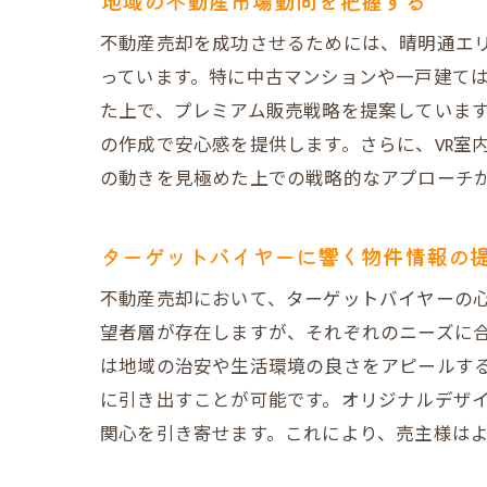
地域の不動産市場動向を把握する
デザインの独
不動産売却を成功させるためには、晴明通エ
成功事例から
っています。特に中古マンションや一戸建て
た上で、プレミアム販売戦略を提案していま
だんらん住宅
の作成で安心感を提供します。さらに、VR室
一級建築士による
の動きを見極めた上での戦略的なアプローチ
建物状況調査
信頼性を高め
ターゲットバイヤーに響く物件情報の
売主様・買主
不動産売却において、ターゲットバイヤーの
専門家の視点
望者層が存在しますが、それぞれのニーズに
報告書がもた
は地域の治安や生活環境の良さをアピールす
安心して取引
に引き出すことが可能です。オリジナルデザイ
VR室内写真で買
関心を引き寄せます。これにより、売主様は
VR室内写真