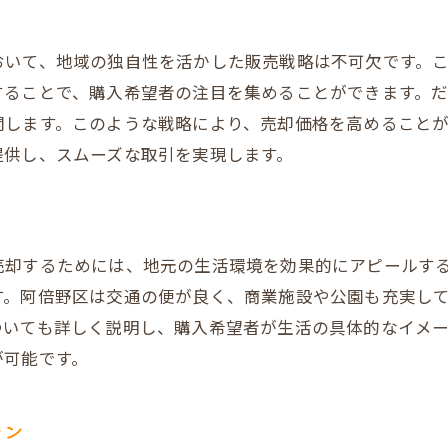
ォーム後の生活をイメージさせる
タイルを提案する方法
おいて、地域の独自性を活かした販売戦略は不可欠です。
写真の撮影ポイント
することで、購入希望者の注目を集めることができます。
の内覧のメリット
開します。このような戦略により、売却価格を高めること
けるテクノロジーの役割
提供し、スムーズな取引を実現します。
で高値売却を実現！だんらん住宅のプレミアム買取戦略
形式の仕組みとメリット
社が競争する市場の活用法
売却するためには、地元の生活環境を効果的にアピールす
指すための準備
す。阿倍野区は交通の便が良く、商業施設や公園も充実し
付けるプレゼンテーション
ついても詳しく説明し、購入希望者が生活の具体的なイメ
る売却成功事例
が可能です。
のオークション戦略の特徴
らできる！阿倍野区晴明通での笑顔あふれる不動産売却
ラン