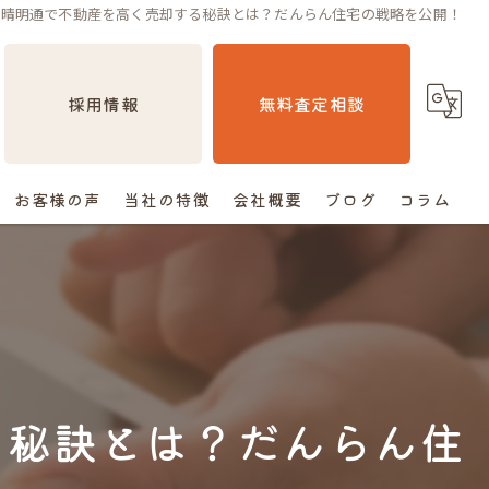
区晴明通で不動産を高く売却する秘訣とは？だんらん住宅の戦略を公開！
採用情報
無料査定相談
お客様の声
当社の特徴
会社概要
ブログ
コラム
売却
相続
空き家
る秘訣とは？だんらん住
住み替え
査定