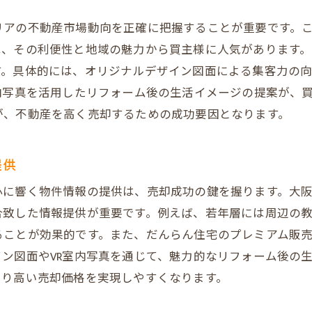
自性と市場価値
リアの不動産市場動向を正確に把握することが重要です。
学ぶデザインの力
は、その利便性と地域の魅力から買主様に人気があります
す。具体的には、オリジナルデザイン図面による集客力の
のデザイン哲学
内写真を活用したリフォーム後の生活イメージの提案が、
建物状況調査報告書で安心をプラス！阿倍野区晴明通での
が、不動産を高く売却するための成功要因となります。
報告書の重要性
る建物状況調査報告書の内容
提供
様間のトラブル防止策
心に響く物件情報の提供は、売却成功の鍵を握ります。大
から見た物件評価
合致した情報提供が重要です。例えば、若年層には周辺の
らす安心感
ることが効果的です。また、だんらん住宅のプレミアム販
できる不動産売却の実現
ン図面やVR室内写真を通じて、魅力的なリフォーム後の
主様の心を掴む！だんらん住宅が描く理想の不動産売却戦略
より高い売却価格を実現しやすくなります。
を活用した物件紹介の利点