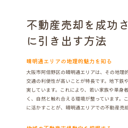
地元の生活環
だんらん住宅
不動産売却を成功
晴明通エリアでの
に引き出す方法
プレミアム販
オリジナルデ
建物状況調査
晴明通エリアの地理的魅力を知る
VR技術で買
大阪市阿倍野区の晴明通エリアは、その地理
仲介手数料削
交通の利便性が高いことが特長です。地下鉄や
オークション
実しています。これにより、若い家族や単身
だんらん住宅が提
く、自然と触れ合える環境が整っています。
に活かすことが、晴明通エリアでの不動産売
物件の個性を
設計図面がも
買主様の心を