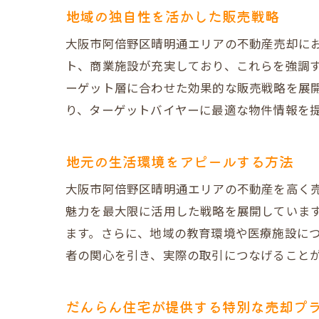
買主様にリフ
地域の独自性を活かした販売戦略
新しい生活ス
大阪市阿倍野区晴明通エリアの不動産売却に
魅力的な室内
ト、商業施設が充実しており、これらを強調
VR室内写真
ーゲット層に合わせた効果的な販売戦略を展
売却戦略にお
り、ターゲットバイヤーに最適な物件情報を
オークション形式
オークション
地元の生活環境をアピールする方法
不動産買取会
大阪市阿倍野区晴明通エリアの不動産を高く
高値売却を目
魅力を最大限に活用した戦略を展開していま
参加者を引き
ます。さらに、地域の教育環境や医療施設に
期待値を超え
者の関心を引き、実際の取引につなげること
だんらん住宅
だんらん住宅だか
だんらん住宅が提供する特別な売却プ