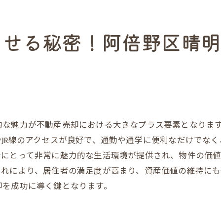
境をアピールする方法
が提供する特別な売却プラン
させる秘密！阿倍野区晴
不動産売却を最大化するだんらん住宅のプレミアム戦略と
売戦略の基本要素
ザイン図面の活用法
報告書がもたらす安心感
主に新生活を提案する
的な魅力が不動産売却における大きなプラス要素となりま
減で得られる経済的メリット
JR線のアクセスが良好で、通勤や通学に便利なだけでな
形式のメリットを活かす
者にとって非常に魅力的な生活環境が提供され、物件の価
案するオリジナルデザイン図面で魅力を引き出す不動産売
これにより、居住者の満足度が高まり、資産価値の維持にも
却を成功に導く鍵となります。
際立たせるデザインの秘訣
たらす集客効果
掴むプレゼンテーション