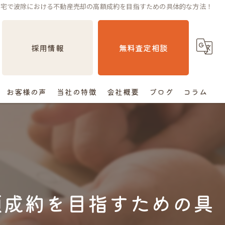
住宅で波除における不動産売却の高額成約を目指すための具体的な方法！
採用情報
無料査定相談
お客様の声
当社の特徴
会社概要
ブログ
コラム
売却
相続
空き家
額成約を目指すための具
住み替え
査定