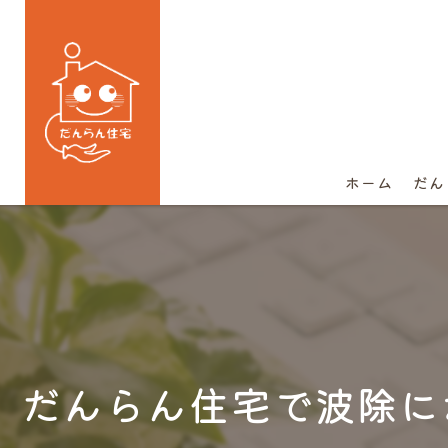
ホーム
だん
だんらん住宅で波除に