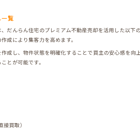
だんらん住宅のサポートで安心できる理由
れ一覧
売主目線で考える不動産売却のポイント
プレミアム売却で叶える笑顔の取引体験
は、だんらん住宅のプレミアム不動産売却を活用した以下
の作成により集客力を高めます。
プレミアム不動産売却の流れと特徴まとめ
売却後も安心できるサポート体制とは
作成し、物件状態を明確化することで買主の安心感を向上
ることが可能です。
笑顔あふれる不動産売却体験者の声
だんらん住宅で実現する満足度の高い取引
プレミアム売却で得られるメリット比較
建物状況調査が売却額に与える影響とは
建物状況調査を実施する意義と効果
売却価格への影響を徹底比較（調査あり・なし）
直接買取）
一級建築士による調査報告書の安心感
トラブル防止に役立つ建物状況調査のコツ