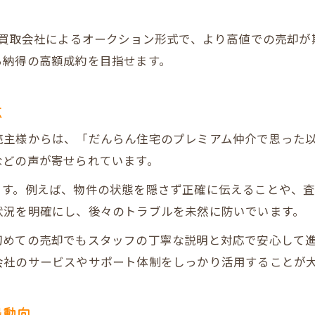
不動産売却時に知っておきたい調査内容
産買取会社によるオークション形式で、より高値での売却
集客力を高めるオリジナル図面の活用法
ら納得の高額成約を目指せます。
オリジナル図面が不動産売却に与える集客効果
図面活用による集客数アップの実績比較
点
買主の心を掴む図面作成のポイント
主様からは、「だんらん住宅のプレミアム仲介で思った以
VR室内写真と図面の組み合わせ活用術
などの声が寄せられています。
不動産売却を有利にする図面デザイン事例
ます。例えば、物件の状態を隠さず正確に伝えることや、
状況を明確にし、後々のトラブルを未然に防いでいます。
初めての売却でもスタッフの丁寧な説明と対応で安心して
会社のサービスやサポート体制をしっかり活用することが
場動向