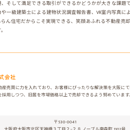
避、そして満足できる取引ができるかどうかが大きな課題
や一級建築士による建物状況調査報告書、VR室内写真に
んらん住宅だからこそ実現できる、笑顔あふれる不動産売
す。
式会社
動産売買に力を入れており、お客様にぴったりな解決策を大阪にて
を採用しつつ、旧居を市場価格以上で売却できるよう努めています
〒530-0041
大阪府大阪市北区天神橋３丁目２−２８ ノーブル南森町 1102号