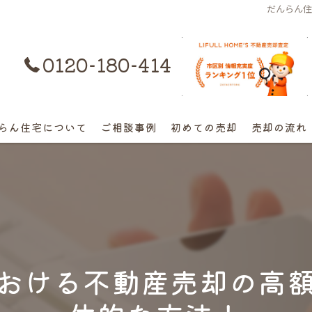
だんらん
0120-180-414
購入はコチラ
らん住宅について
ご相談事例
初めての売却
売却の流れ
離婚不動産の売却相談
相続の相談
高額早期売却の相談
おける不動産売却の高
終活売却の相談
空き家の相談