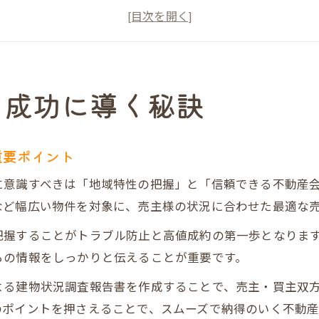
売却成功者が語る波除の体験談と注意点
不動産売却を考えるなら押さえたい市場動向
波除エリアで失敗しないための不動産売却術
だんらん住宅による高額売却の実態を探る
を成功に導く秘訣
だんらん住宅の不動産売却が選ばれる理由
高額売却事例から学ぶだんらん住宅の強み
重要ポイント
売却額アップに直結する独自サービスの比較表
に意識すべきは「地域特性の把握」と「信頼できる不動産
プレミアム不動産売却で得られる安心の仕組み
など幅広い物件を対象に、売主様の状況に合わせた最適な
だんらん住宅利用者の口コミや評判をチェック
把握することがトラブル防止と高値成約の第一歩となりま
失敗しない不動産売却のコツとは何か
らの情報をしっかりと伝えることが重要です。
不動産売却で陥りやすい失敗パターン一覧
よる建物状況調査報告書を作成することで、売主・買主双
売却を成功に導くための準備ステップ
のポイントを押さえることで、スムーズで納得のいく不動産
不動産売却時に気をつけたいトラブル回避法