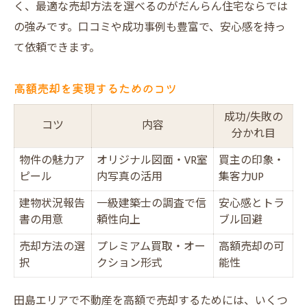
く、最適な売却方法を選べるのがだんらん住宅ならでは
の強みです。口コミや成功事例も豊富で、安心感を持っ
て依頼できます。
高額売却を実現するためのコツ
成功/失敗の
コツ
内容
分かれ目
物件の魅力ア
オリジナル図面・VR室
買主の印象・
ピール
内写真の活用
集客力UP
建物状況報告
一級建築士の調査で信
安心感とトラ
書の用意
頼性向上
ブル回避
売却方法の選
プレミアム買取・オー
高額売却の可
択
クション形式
能性
田島エリアで不動産を高額で売却するためには、いくつ