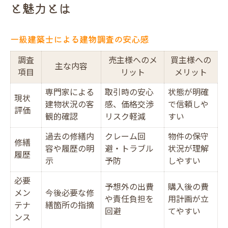
と魅力とは
一級建築士による建物調査の安心感
調査
売主様へのメ
買主様への
主な内容
項目
リット
メリット
専門家による
取引時の安心
状態が明確
現状
建物状況の客
感、価格交渉
で信頼しや
評価
観的確認
リスク軽減
すい
過去の修繕内
クレーム回
物件の保守
修繕
容や履歴の明
避・トラブル
状況が理解
履歴
示
予防
しやすい
必要
予想外の出費
購入後の費
メン
今後必要な修
や責任負担を
用計画が立
テナ
繕箇所の指摘
回避
てやすい
ンス