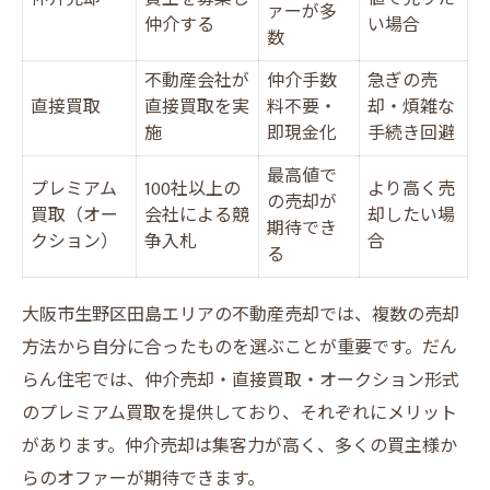
ァーが多
仲介する
い場合
数
不動産会社が
仲介手数
急ぎの売
直接買取
直接買取を実
料不要・
却・煩雑な
施
即現金化
手続き回避
最高値で
プレミアム
100社以上の
より高く売
の売却が
買取（オー
会社による競
却したい場
期待でき
クション）
争入札
合
る
大阪市生野区田島エリアの不動産売却では、複数の売却
方法から自分に合ったものを選ぶことが重要です。だん
らん住宅では、仲介売却・直接買取・オークション形式
のプレミアム買取を提供しており、それぞれにメリット
があります。仲介売却は集客力が高く、多くの買主様か
らのオファーが期待できます。