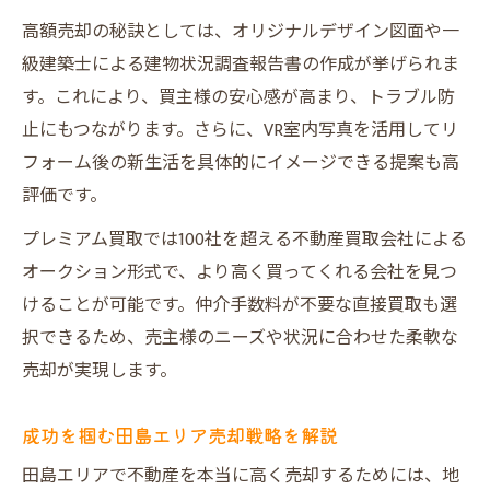
説
高額売却の秘訣としては、オリジナルデザイン図面や一
買主も納得する査定・提案の実力に迫る
級建築士による建物状況調査報告書の作成が挙げられま
売却成功を目指すなら田島のプレミアム不動産
す。これにより、買主様の安心感が高まり、トラブル防
売却が鍵
止にもつながります。さらに、VR室内写真を活用してリ
田島で成功するプレミアム不動産売却術
フォーム後の新生活を具体的にイメージできる提案も高
売却前に確認したい重要ポイントまとめ
評価です。
複数社査定とだんらん住宅の違いを比較
プレミアム買取では100社を超える不動産買取会社による
高額売却を実現するためのコツ
オークション形式で、より高く買ってくれる会社を見つ
プレミアム不動産売却のメリット・デメリ
けることが可能です。仲介手数料が不要な直接買取も選
ット
択できるため、売主様のニーズや状況に合わせた柔軟な
安心取引を叶えるだんらん住宅の強みと魅力と
売却が実現します。
は
成功を掴む田島エリア売却戦略を解説
一級建築士による建物調査の安心感
田島エリアで不動産を本当に高く売却するためには、地
だんらん住宅のサポート内容を一覧で解説