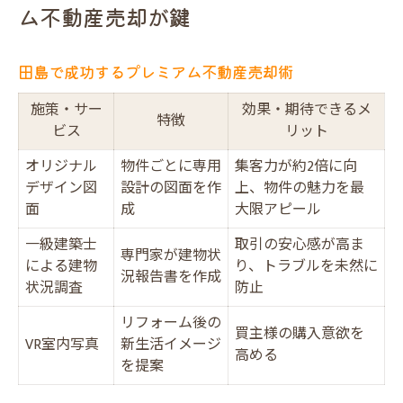
ム不動産売却が鍵
田島で成功するプレミアム不動産売却術
施策・サー
効果・期待できるメ
特徴
ビス
リット
オリジナル
物件ごとに専用
集客力が約2倍に向
デザイン図
設計の図面を作
上、物件の魅力を最
面
成
大限アピール
一級建築士
取引の安心感が高ま
専門家が建物状
による建物
り、トラブルを未然に
況報告書を作成
状況調査
防止
リフォーム後の
買主様の購入意欲を
VR室内写真
新生活イメージ
高める
を提案