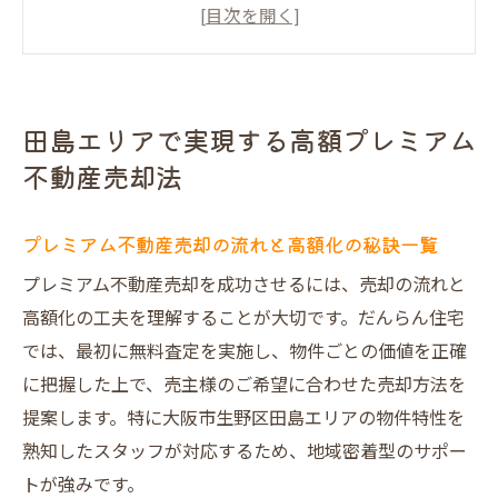
成功を掴む田島エリア売却戦略を解説
高値売却を目指すなら知っておきたいポイ
ント
田島エリアで実現する高額プレミアム
だんらん住宅のプレミアム売却で差がつく
不動産売却法
理由
大阪市生野区田島で選ばれる売却方法比較
プレミアム不動産売却の流れと高額化の秘訣一覧
だんらん住宅が導く納得のプレミアム不動産売
プレミアム不動産売却を成功させるには、売却の流れと
却体験
高額化の工夫を理解することが大切です。だんらん住宅
体験談から学ぶプレミアム不動産売却の魅
では、最初に無料査定を実施し、物件ごとの価値を正確
力
に把握した上で、売主様のご希望に合わせた売却方法を
だんらん住宅ならではのサポート体制とは
提案します。特に大阪市生野区田島エリアの物件特性を
売主が語る安心・高評価売却のポイント
熟知したスタッフが対応するため、地域密着型のサポー
プレミアム不動産売却体験の流れを徹底解
トが強みです。