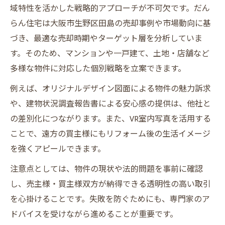
域特性を活かした戦略的アプローチが不可欠です。だん
VR室内写真で新生活をイメージ
らん住宅は大阪市生野区田島の売却事例や市場動向に基
直接買取とオークション買取の違い比較
づき、最適な売却時期やターゲット層を分析していま
安心取引のための独自サービスとは
す。そのため、マンションや一戸建て、土地・店舗など
大切な不動産を本当に高く売るための判断ポイ
多様な物件に対応した個別戦略を立案できます。
ント
例えば、オリジナルデザイン図面による物件の魅力訴求
売却方法別の特徴と選び方一覧
や、建物状況調査報告書による安心感の提供は、他社と
プレミアム不動産売却で損しないコツ
の差別化につながります。また、VR室内写真を活用する
田島エリアで高額売却を狙う判断基準
ことで、遠方の買主様にもリフォーム後の生活イメージ
売却前に知っておくべき注意点
を強くアピールできます。
だんらん住宅の査定が選ばれる理由
注意点としては、物件の現状や法的問題を事前に確認
買主も納得するプレミアム不動産売却の進め方
し、売主様・買主様双方が納得できる透明性の高い取引
を解説
を心掛けることです。失敗を防ぐためにも、専門家のア
買主目線を意識した売却準備のコツ
ドバイスを受けながら進めることが重要です。