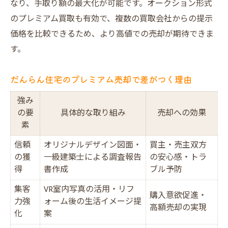
なり、手取り額の最大化が可能です。オークション形式
のプレミアム買取も有効で、複数の買取会社からの提示
価格を比較できるため、より高値での売却が期待できま
す。
だんらん住宅のプレミアム売却で差がつく理由
強み
の要
具体的な取り組み
売却への効果
素
信頼
オリジナルデザイン図面・
買主・売主双方
の獲
一級建築士による調査報告
の安心感・トラ
得
書作成
ブル予防
集客
VR室内写真の活用・リフ
購入意欲促進・
力強
ォーム後の生活イメージ提
高額売却の実現
化
案