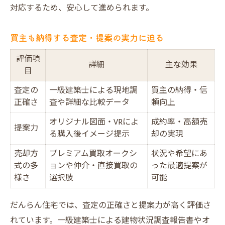
対応するため、安心して進められます。
買主も納得する査定・提案の実力に迫る
評価項
詳細
主な効果
目
査定の
一級建築士による現地調
買主の納得・信
正確さ
査や詳細な比較データ
頼向上
オリジナル図面・VRによ
成約率・高額売
提案力
る購入後イメージ提示
却の実現
売却方
プレミアム買取オークシ
状況や希望にあ
式の多
ョンや仲介・直接買取の
った最適提案が
様さ
選択肢
可能
だんらん住宅では、査定の正確さと提案力が高く評価さ
れています。一級建築士による建物状況調査報告書やオ