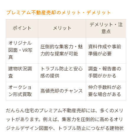
プレミアム不動産売却のメリット・デメリット
デメリット・注
ポイント
メリット
意点
オリジナル
圧倒的な集客力・魅
資料作成や事前
図面・VR写
力的な提案が可能
準備が必要
真
建物状況調
トラブル防止と安心
調査・報告書の
査
感の提供
手間がかかる
オークショ
仲介手数料が必
高値売却のチャンス
ン形式買取
要な場合がある
だんらん住宅のプレミアム不動産売却には、多くのメリ
ットがあります。例えば、集客力を圧倒的に高めるオリ
ジナルデザイン図面や、トラブル防止につながる建物状