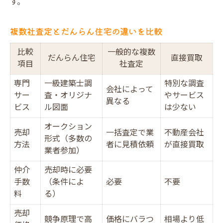
す。
複数社査定とだんらん住宅の違いを比較
比較
一般的な複数
だんらん住宅
直接買取
項目
社査定
専門
一級建築士調
特別な調査
会社によって
サー
査・オリジナ
やサービス
異なる
ビス
ル図面
は少ない
オークション
売却
一括査定で業
不動産会社
形式（多数の
方法
者に見積依頼
が直接買取
業者参加）
仲介
売却時に必要
手数
（条件によ
必要
不要
料
る）
売却
競争原理で高
価格にバラつ
相場より低