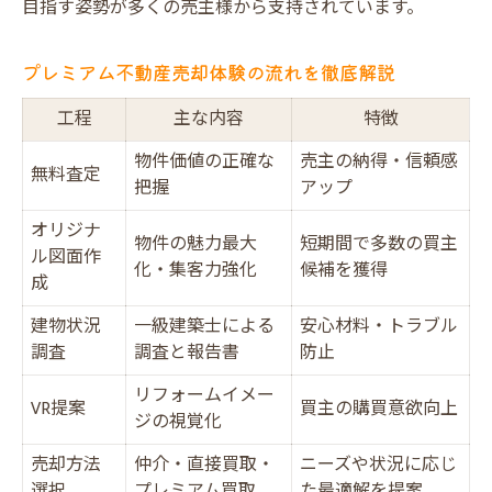
目指す姿勢が多くの売主様から支持されています。
プレミアム不動産売却体験の流れを徹底解説
工程
主な内容
特徴
物件価値の正確な
売主の納得・信頼感
無料査定
把握
アップ
オリジナ
物件の魅力最大
短期間で多数の買主
ル図面作
化・集客力強化
候補を獲得
成
建物状況
一級建築士による
安心材料・トラブル
調査
調査と報告書
防止
リフォームイメー
VR提案
買主の購買意欲向上
ジの視覚化
売却方法
仲介・直接買取・
ニーズや状況に応じ
選択
プレミアム買取
た最適解を提案