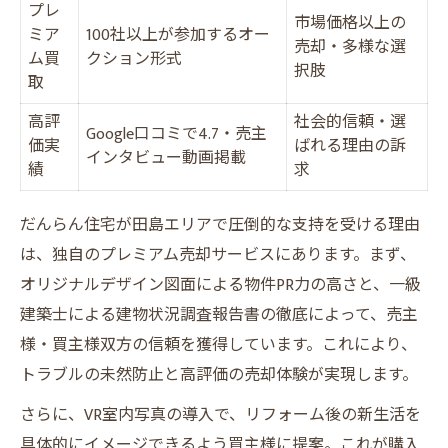
プレ
市場価格以上の
ミア
100社以上が参加するオー
売却・多様な選
ム買
クション形式
択肢
取
高評
社会的信頼・選
Google口コミで4.7・売主
価実
ばれる理由の訴
インタビュー動画掲載
績
求
だんらん住宅が田島エリアで圧倒的な支持を受ける理由
は、独自のプレミアム売却サービスにあります。まず、
オリジナルデザイン図面による物件PR力の高さと、一級
建築士による建物状況調査報告書の徹底によって、売主
様・買主様双方の信頼を獲得しています。これにより、
トラブルの未然防止と高評価の売却体験が実現します。
さらに、VR室内写真の導入で、リフォーム後の新生活を
具体的にイメージできるよう買主様に提案。これが購入