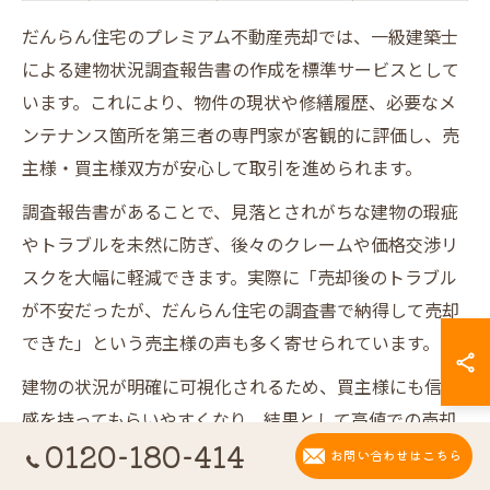
だんらん住宅のプレミアム不動産売却では、一級建築士
による建物状況調査報告書の作成を標準サービスとして
います。これにより、物件の現状や修繕履歴、必要なメ
ンテナンス箇所を第三者の専門家が客観的に評価し、売
主様・買主様双方が安心して取引を進められます。
調査報告書があることで、見落とされがちな建物の瑕疵
やトラブルを未然に防ぎ、後々のクレームや価格交渉リ
スクを大幅に軽減できます。実際に「売却後のトラブル
が不安だったが、だんらん住宅の調査書で納得して売却
できた」という売主様の声も多く寄せられています。
建物の状況が明確に可視化されるため、買主様にも信頼
感を持ってもらいやすくなり、結果として高値での売却
0120-180-414
チャンスが広がります。特に大阪市生野区田島エリアの
お問い合わせはこちら
中古マンションや一戸建て、ビル・店舗・土地など幅広