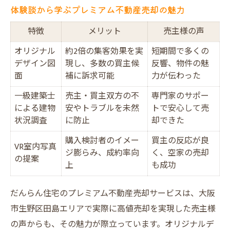
体験談から学ぶプレミアム不動産売却の魅力
特徴
メリット
売主様の声
オリジナル
約2倍の集客効果を実
短期間で多くの
デザイン図
現し、多数の買主候
反響、物件の魅
面
補に訴求可能
力が伝わった
一級建築士
売主・買主双方の不
専門家のサポー
による建物
安やトラブルを未然
トで安心して売
状況調査
に防止
却できた
購入検討者のイメー
買主の反応が良
VR室内写真
ジ膨らみ、成約率向
く、空家の売却
の提案
上
も成功
だんらん住宅のプレミアム不動産売却サービスは、大阪
市生野区田島エリアで実際に高値売却を実現した売主様
の声からも、その魅力が際立っています。オリジナルデ