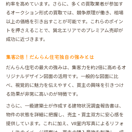
納得の売却体験を目指す方必見
約率を高めています。さらに、多くの買取業者が参加す
売主が語るプレミアム不動産売却体験談
るオークション形式の買取では、競争原理が働き、相場
だんらん住宅のサポート体制を徹底紹介
以上の価格を引き出すことが可能です。これらのポイン
トを押さえることで、巽北エリアでのプレミアム売却が
安心できる売却までの全ステップ解説
成功に近づきます。
プレミアム不動産売却で得られる満足感
口コミ評価から読み解く魅力と安心感
集客2倍！だんらん住宅独自の強みとは
だんらん住宅独自の集客力が光る売却術
だんらん住宅の最大の強みは、集客力を約2倍に高めるオ
集客2倍！オリジナル図面の効果を比較
リジナルデザイン図面の活用です。一般的な図面に比
VR室内写真で印象アップのプレミアム不動
べ、視覚的に魅力を伝えやすく、買主の興味を引きつけ
産売却
る効果が非常に高いのが特徴です。
一級建築士の調査で安心売却を実現
さらに、一級建築士が作成する建物状況調査報告書は、
だんらん住宅のプレミアム仲介活用法
物件の状態を詳細に把握し、売主・買主双方に安心感を
高評価口コミが集まる秘密を公開
提供しています。これに加え、VR室内写真によるリフォ