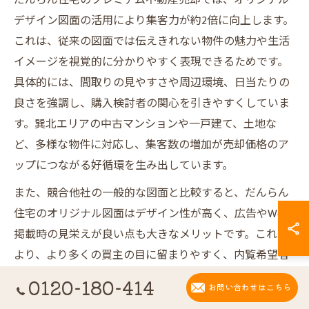
だんらん住宅のプレミアム不動産売却では、オリジナル
デザイン図面の活用により集客力が約2倍に向上します。
これは、従来の図面では伝えきれない物件の魅力や生活
イメージを視覚的に分かりやすく表現できるためです。
具体的には、間取りの見やすさや周辺環境、日当たりの
良さを強調し、購入検討者の関心を引きやすくしていま
す。巽北エリアの中古マンションや一戸建て、土地な
ど、多様な物件に対応し、集客数の増加が売却価格のア
ップにつながる好循環を生み出しています。
また、競合他社の一般的な図面と比較すると、だんらん
住宅のオリジナル図面はデザイン性が高く、広告やWeb
掲載時の見栄えが良い点も大きなメリットです。これに
より、より多くの買主の目に留まりやすく、内覧希望者
の増加や短期間での成約に結びついています。巽北エリ
0120-180-414
お問い合わせはこちら
アでの不動産売却を成功させるために、まずはこの集客