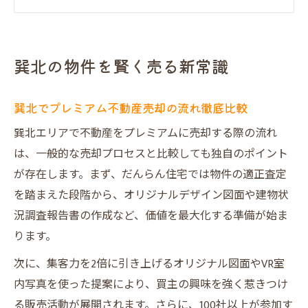
ト
集客2倍！だんらん住宅独自の強みとは
売却なら建物状況調査報告書が安心の理由
巽北の物件を賢く売る新常識
プレミアム不動産売却の最新動向をチェッ
ク
巽北でプレミアム不動産売却の流れ徹底比較
不動産売却で選ばれる理由と安心感
巽北エリアで不動産をプレミアムに売却する際の流れ
だんらん住宅が選ばれるプレミアム不動産
は、一般的な売却プロセスと比較しても独自のポイント
売却理由
が存在します。まず、だんらん住宅では物件の適正査定
プレミアム不動産売却の安心サポート解説
を踏まえた段階から、オリジナルデザイン図面や建物状
売主・買主双方が納得する仕組みとは
況調査報告書の作成など、価値を最大化する準備が始ま
安心感を高めるVR室内写真の活用法
ります。
プレミアム不動産売却の口コミ・評判まと
次に、集客力を2倍に引き上げるオリジナル図面やVR室
め
内写真を使った提案により、買主の興味を強く惹きつけ
プレミアム不動産売却の強み徹底解説
る販売活動が展開されます。さらに、100社以上が参加す