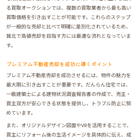
だんらん住宅のプレミアム不動産売却強み
る買取オークションでは、複数の買取業者から最も高い
一覧
買取価格を引き出すことが可能です。これらのステップ
オリジナルデザイン図面が集客力を高める
が一般的な売却と比べて明確に差別化されているため、
理由
巽北で高値売却を目指す方には最適な流れとなっていま
す。
一級建築士による調査報告のメリット
VR提案で買主の心をつかむ秘訣
プレミアム不動産売却を成功に導くポイント
直接買取とオークション買取の違いを比較
プレミアム不動産売却を成功させるには、物件の魅力を
高値売却を叶えるコツと最新動向
最大限に引き出すことが重要です。だんらん住宅では、
高値売却を目指すプレミアム不動産売却術
一級建築士による建物状況調査報告書の作成で、売主・
巽北エリアの不動産市場動向を解説
買主双方が安心できる状態を提供し、トラブル防止に努
成功事例から学ぶ高値売却のコツ
めています。
売却価格を最大化する交渉テクニック
また、オリジナルデザイン図面やVRを活用することで、
大阪市の不動産買取業者ランキング比較
買主にリフォーム後の生活イメージを具体的に伝え、成