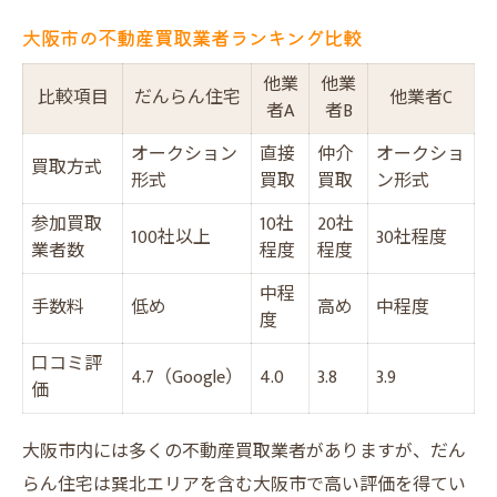
大阪市の不動産買取業者ランキング比較
他業
他業
比較項目
だんらん住宅
他業者C
者A
者B
オークション
直接
仲介
オークショ
買取方式
形式
買取
買取
ン形式
参加買取
10社
20社
100社以上
30社程度
業者数
程度
程度
中程
手数料
低め
高め
中程度
度
口コミ評
4.7（Google）
4.0
3.8
3.9
価
大阪市内には多くの不動産買取業者がありますが、だん
らん住宅は巽北エリアを含む大阪市で高い評価を得てい