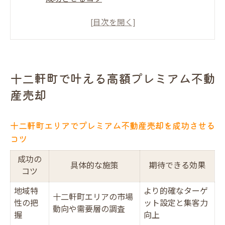
売却専門のだんらん住宅が選ばれる理由一
覧
高価売却を実現するための事前準備ポイン
ト
十二軒町で叶える高額プレミアム不動
プレミアム不動産売却と通常売却の違いを
産売却
比較
だんらん住宅のプレミアム仲介が支持され
十二軒町エリアでプレミアム不動産売却を成功させる
る背景
コツ
プレミアム不動産売却を成功に導く秘訣
成功の
プレミアム不動産売却で失敗しないための
具体的な施策
期待できる効果
コツ
注意点
地域特
より的確なターゲ
だんらん住宅のオリジナル図面が集客力を
十二軒町エリアの市場
性の把
ット設定と集客力
高める理由
動向や需要層の調査
握
向上