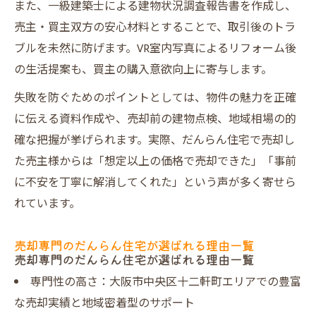
また、一級建築士による建物状況調査報告書を作成し、
中古マンションの売却時に知っておきたいポイ
売主・買主双方の安心材料とすることで、取引後のトラ
ント
ブルを未然に防げます。VR室内写真によるリフォーム後
中古マンション売却で差がつく査定ポイン
の生活提案も、買主の購入意欲向上に寄与します。
ト
大阪市のマンション買取実績を一覧でチェ
失敗を防ぐためのポイントとしては、物件の魅力を正確
ック
に伝える資料作成や、売却前の建物点検、地域相場の的
確な把握が挙げられます。実際、だんらん住宅で売却し
プレミアム不動産売却が中古物件に強い理
た売主様からは「想定以上の価格で売却できた」「事前
由
に不安を丁寧に解消してくれた」という声が多く寄せら
売却専門不動産会社のサポート内容比較
れています。
高価買取を目指すための内覧準備術
一級建築士による安心の建物調査とは何か
売却専門のだんらん住宅が選ばれる理由一覧
売却専門のだんらん住宅が選ばれる理由一覧
一級建築士が行う建物状況調査の流れ
専門性の高さ：大阪市中央区十二軒町エリアでの豊富
調査報告書でトラブルを未然に防ぐポイン
な売却実績と地域密着型のサポート
ト