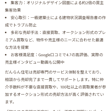
集客力：オリジナルデザイン図面による約2倍の買主
建物調査とプレミアム不動産売却の関係性
集客効果
大阪市の建物調査サービス比較表
安心取引：一級建築士による建物状況調査報告書の作
だんらん住宅の建物調査が選ばれる理由
成でトラブル防止
リフォーム提案が売却価格を上げる理由を解説
多彩な売却手法：直接買取、オークション形式のプレ
リフォーム提案で売却価格が上がる仕組み
ミアム買取など、物件や売主様のニーズに合わせた最適
VR室内写真で伝わる新生活イメージの効果
な方法を提案
お客様満足度：Google口コミで4.7の高評価、実際の
だんらん住宅のリフォーム提案事例を紹介
売主様インタビュー動画も公開中
売却時に有効なリフォームの種類一覧
プレミアム不動産売却でのリフォーム活用
だんらん住宅は売却専門のサービス体制を整えており、
術
相談から売却完了まで一貫してサポートします。特に仲
介手数料が不要な直接買取や、100社以上の買取業者が参
加するオークション形式の売却方法が高く評価されてい
ます。