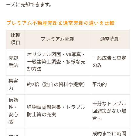
ーズに売却できます。
プレミアム不動産売却と通常売却の違いを比較
比較
プレミアム売却
通常売却
項目
オリジナル図面・VR写真・
売却
一般広告と査定
一級建築士調査・多様な売
手法
のみ
却方法
集客
約2倍（独自の資料や提案）
平均的
力
信頼
十分なトラブル
性・
建物調査報告書・トラブル
回避策がない場
安心
防止策の充実
合も
感
成約までに時間