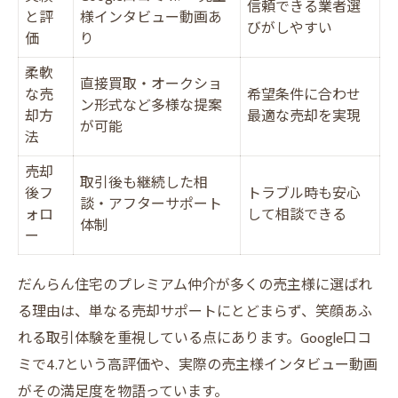
信頼できる業者選
と評
様インタビュー動画あ
びがしやすい
価
り
柔軟
直接買取・オークショ
な売
希望条件に合わせ
ン形式など多様な提案
却方
最適な売却を実現
が可能
法
売却
取引後も継続した相
後フ
トラブル時も安心
談・アフターサポート
ォロ
して相談できる
体制
ー
だんらん住宅のプレミアム仲介が多くの売主様に選ばれ
る理由は、単なる売却サポートにとどまらず、笑顔あふ
れる取引体験を重視している点にあります。Google口コ
ミで4.7という高評価や、実際の売主様インタビュー動画
がその満足度を物語っています。