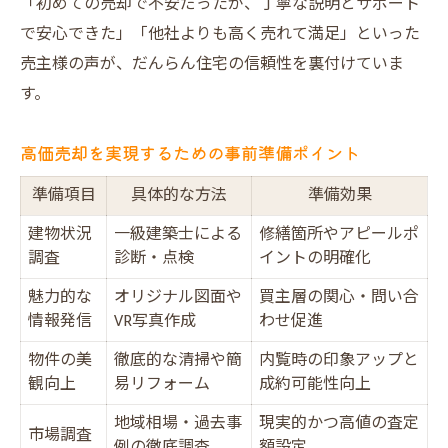
「初めての売却で不安だったが、丁寧な説明とサポート
で安心できた」「他社よりも高く売れて満足」といった
売主様の声が、だんらん住宅の信頼性を裏付けていま
す。
高価売却を実現するための事前準備ポイント
準備項目
具体的な方法
準備効果
建物状況
一級建築士による
修繕箇所やアピールポ
調査
診断・点検
イントの明確化
魅力的な
オリジナル図面や
買主層の関心・問い合
情報発信
VR写真作成
わせ促進
物件の美
徹底的な清掃や簡
内覧時の印象アップと
観向上
易リフォーム
成約可能性向上
地域相場・過去事
現実的かつ高値の査定
市場調査
例の徹底調査
額設定