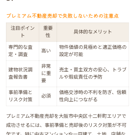
プレミアム不動産売却で失敗しないための注意点
注目ポイン
重要
具体的なメリット
ト
性
専門的な査
物件価値の見極めと適正価格の
高い
定・調査
設定が可能
非常
建物状況調
売主・買主双方の安心、トラブ
に重
査報告書
ルや瑕疵責任の予防
要
事前準備と
価格交渉時の不利を防ぎ、信頼
必須
リスク対策
性向上につながる
プレミアム不動産売却を大阪市中央区十二軒町エリアで
成功させるには、事前準備と売却後のリスク対策が不可
欠です。特に中古マンションや一戸建て、土地、店舗な