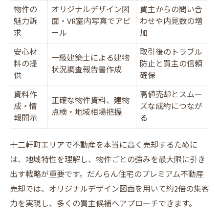
高額売却を目指すなら業者選びがカギ
物件の
オリジナルデザイン図
買主からの問い合
大阪市で評判の良い不動産会社の特徴まと
魅力訴
面・VR室内写真でアピ
わせや内見数の増
め
求
ール
加
プレミアム不動産売却の流れと必要書類一
安心材
取引後のトラブル
一級建築士による建物
覧
料の提
防止と買主の信頼
状況調査報告書作成
供
確保
高値売却を目指すならだんらん住宅の強みを活
資料作
用
高値売却とスムー
正確な物件資料、建物
成・情
ズな成約につなが
だんらん住宅のプレミアム不動産売却が高
点検・地域相場把握
報開示
る
値を生む仕組み
直接買取とオークション買取の違いを比較
十二軒町エリアで不動産を本当に高く売却するために
一級建築士による調査が売却成功の決め手
は、地域特性を理解し、物件ごとの強みを最大限に引き
出す戦略が重要です。だんらん住宅のプレミアム不動産
リフォーム提案で価値を最大化する方法
売却では、オリジナルデザイン図面を用いて約2倍の集客
だんらん住宅の口コミと高評価の理由を解
力を実現し、多くの買主候補へアプローチできます。
説