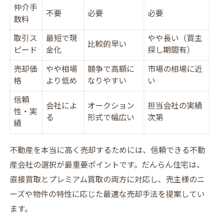
仲介手
不要
必要
必要
数料
取引ス
最短で現
やや長い（買主
比較的早い
ピード
金化
探し期間有）
売却価
やや相場
競争で高額に
市場の相場に近
格
より低め
なりやすい
い
信頼
会社によ
オークション
担当会社の実績
性・実
る
形式で幅広い
次第
績
不動産を本当に高く売却するためには、信頼できる不動
産会社の選択が最重要ポイントです。だんらん住宅は、
直接買取とプレミアム買取の両方に対応し、売主様のニ
ーズや物件の特性に応じた最適な売却手法を提案してい
ます。