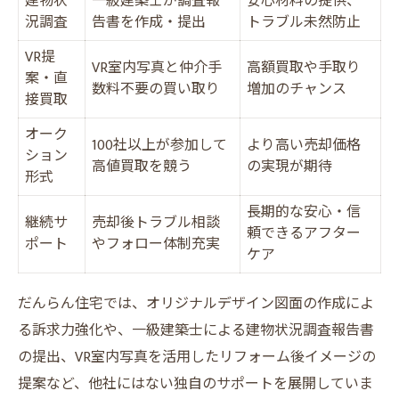
建物状
一級建築士が調査報
安心材料の提供、
況調査
告書を作成・提出
トラブル未然防止
VR提
VR室内写真と仲介手
高額買取や手取り
案・直
数料不要の買い取り
増加のチャンス
接買取
オーク
100社以上が参加して
より高い売却価格
ション
高値買取を競う
の実現が期待
形式
長期的な安心・信
継続サ
売却後トラブル相談
頼できるアフター
ポート
やフォロー体制充実
ケア
だんらん住宅では、オリジナルデザイン図面の作成によ
る訴求力強化や、一級建築士による建物状況調査報告書
の提出、VR室内写真を活用したリフォーム後イメージの
提案など、他社にはない独自のサポートを展開していま