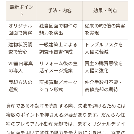
最新ポイン
手法・内容
効果・利点
ト
オリジナル
独自図面で物件の
従来の約2倍の集客
図面で集客
魅力を演出
を実現
建物状況調
一級建築士による
トラブルリスクを
査で安心
調査報告書作成
大幅に軽減
VR室内写真
リフォーム後の生
買主の購買意欲を
の導入
活イメージ提案
大幅に強化
売却方法の
直接買取／オーク
仲介手数料不要・
選択
ション形式
高値売却の期待
資産である不動産を売却する際、失敗を避けるためには
複数のポイントを押さえる必要があります。だんらん住
宅のプレミアム不動産売却では、まずオリジナルデザイ
ン図面を用いて物件の魅力を最大限に引き出し、従来の