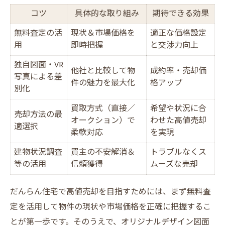
コツ
具体的な取り組み
期待できる効果
無料査定の活
現状＆市場価格を
適正な価格設定
用
即時把握
と交渉力向上
独自図面・VR
他社と比較して物
成約率・売却価
写真による差
件の魅力を最大化
格アップ
別化
買取方式（直接／
希望や状況に合
売却方法の最
オークション）で
わせた高値売却
適選択
柔軟対応
を実現
建物状況調査
買主の不安解消＆
トラブルなくス
等の活用
信頼獲得
ムーズな売却
だんらん住宅で高値売却を目指すためには、まず無料査
定を活用して物件の現状や市場価格を正確に把握するこ
とが第一歩です。そのうえで、オリジナルデザイン図面