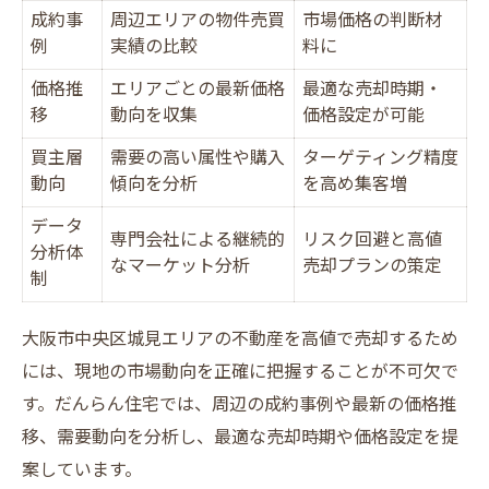
成約事
周辺エリアの物件売買
市場価格の判断材
例
実績の比較
料に
価格推
エリアごとの最新価格
最適な売却時期・
移
動向を収集
価格設定が可能
買主層
需要の高い属性や購入
ターゲティング精度
動向
傾向を分析
を高め集客増
データ
専門会社による継続的
リスク回避と高値
分析体
なマーケット分析
売却プランの策定
制
大阪市中央区城見エリアの不動産を高値で売却するため
には、現地の市場動向を正確に把握することが不可欠で
す。だんらん住宅では、周辺の成約事例や最新の価格推
移、需要動向を分析し、最適な売却時期や価格設定を提
案しています。