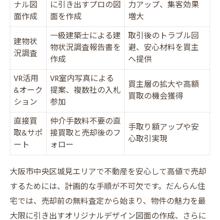
ナル図
に引き出すプロの図
力アップ、集客効果
面作成
面を作成
増大
一級建築士による建
取引後のトラブル回
建物状
物状況調査報告書を
避、安心材料を買主
況調査
作成
へ提供
VR活用
VR室内写真による
買主層の拡大や高額
&オーク
提案、複数社の入札
買取の機会獲得
ション
参加
直接買
仲介手数料不要の直
手取り額アップや安
取&サポ
接買取と売却後のフ
心取引実現
ート
ォロー
大阪市中央区城見エリアで不動産を安心して高値で売却
するためには、計画的な手順が不可欠です。だんらん住
宅では、売却前の無料査定から始まり、物件の魅力を最
大限に引き出すオリジナルデザイン図面の作成、さらに