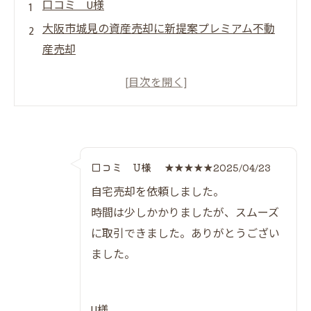
口コミ U様
大阪市城見の資産売却に新提案プレミアム不動
産売却
大阪市城見でプレミアム不動産売却の全体
像を徹底解説
資産売却で失敗しないための最新ポイント
プレミアム不動産売却が注目される理由を
知る
口コミ U様
★★★★★2025/04/23
だんらん住宅で高値売却を目指すコツ
自宅売却を依頼しました。
大阪市の不動産売却と他エリア比較
時間は少しかかりましたが、スムーズ
プレミアム不動産売却で実現する安心の高値売
に取引できました。ありがとうござい
却法
ました。
安心して高値売却するための手順一覧
プレミアム不動産売却のメリットと安心感
U様