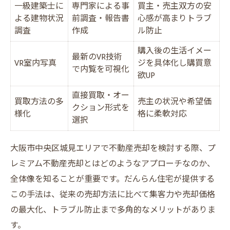
一級建築士に
専門家による事
買主・売主双方の安
VR室内写真で魅力を伝える最新手法
よる建物状況
前調査・報告書
心感が高まりトラブ
調査
プレミアム不動産売却とリフォーム戦略
作成
ル防止
だんらん住宅が実践する提案術の全貌
購入後の生活イメー
最新のVR技術
VR室内写真
ジを具体化し購買意
買主目線で考えるリフォームのコツ
で内覧を可視化
欲UP
直接買取・オー
買取方法の多
売主の状況や希望価
クション形式を
様化
格に柔軟対応
選択
大阪市中央区城見エリアで不動産売却を検討する際、プ
レミアム不動産売却とはどのようなアプローチなのか、
全体像を知ることが重要です。だんらん住宅が提供する
この手法は、従来の売却方法に比べて集客力や売却価格
の最大化、トラブル防止まで多角的なメリットがありま
す。