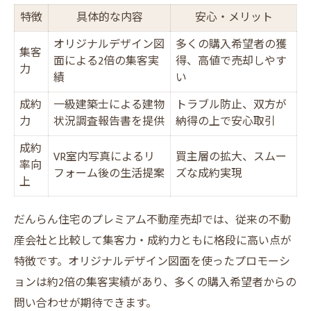
特徴
具体的な内容
安心・メリット
オリジナルデザイン図
多くの購入希望者の獲
集客
面による2倍の集客実
得、高値で売却しやす
力
績
い
成約
一級建築士による建物
トラブル防止、双方が
力
状況調査報告書を提供
納得の上で安心取引
成約
VR室内写真によるリ
買主層の拡大、スムー
率向
フォーム後の生活提案
ズな成約実現
上
だんらん住宅のプレミアム不動産売却では、従来の不動
産会社と比較して集客力・成約力ともに格段に高い点が
特徴です。オリジナルデザイン図面を使ったプロモーシ
ョンは約2倍の集客実績があり、多くの購入希望者からの
問い合わせが期待できます。