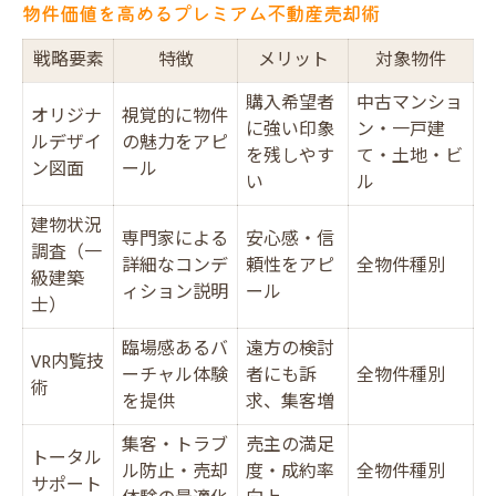
物件価値を高めるプレミアム不動産売却術
戦略要素
特徴
メリット
対象物件
購入希望者
中古マンショ
オリジナ
視覚的に物件
に強い印象
ン・一戸建
ルデザイ
の魅力をアピ
を残しやす
て・土地・ビ
ン図面
ール
い
ル
建物状況
専門家による
安心感・信
調査（一
詳細なコンデ
頼性をアピ
全物件種別
級建築
ィション説明
ール
士）
臨場感あるバ
遠方の検討
VR内覧技
ーチャル体験
者にも訴
全物件種別
術
を提供
求、集客増
集客・トラブ
売主の満足
トータル
ル防止・売却
度・成約率
全物件種別
サポート