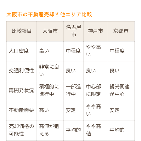
大阪市の不動産売却と他エリア比較
名古屋
比較項目
大阪市
神戸市
京都市
市
やや高
人口密度
高い
中程度
中程度
い
非常に良
交通利便性
良い
良い
良い
い
積極的に
一部進
中心部
観光関連
再開発状況
進行中
行中
に限定
が中心
やや高
不動産需要
高い
安定
安定
い
売却価格の
高値が狙
やや高
平均的
平均的
可能性
える
値