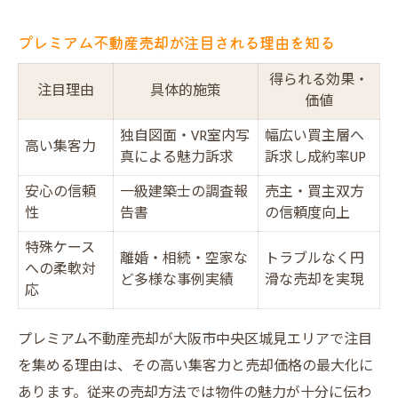
プレミアム不動産売却が注目される理由を知る
得られる効果・
注目理由
具体的施策
価値
独自図面・VR室内写
幅広い買主層へ
高い集客力
真による魅力訴求
訴求し成約率UP
安心の信頼
一級建築士の調査報
売主・買主双方
性
告書
の信頼度向上
特殊ケース
離婚・相続・空家な
トラブルなく円
への柔軟対
ど多様な事例実績
滑な売却を実現
応
プレミアム不動産売却が大阪市中央区城見エリアで注目
を集める理由は、その高い集客力と売却価格の最大化に
あります。従来の売却方法では物件の魅力が十分に伝わ