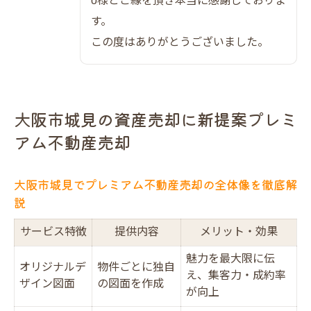
U様とご縁を頂き本当に感謝しておりま
プレミアム不動産売却の成功事例比較
す。
だんらん住宅が選ばれる理由を深掘り
この度はありがとうございました。
売却における注意点とトラブル対策
オークション方式と直接買取の違いとは
売却で失敗しないためのだんらん住宅独自の工
大阪市城見の資産売却に新提案プレミ
夫
アム不動産売却
独自工夫で失敗を防ぐプレミアム不動産売
却
大阪市城見でプレミアム不動産売却の全体像を徹底解
だんらん住宅のサポート体制を比較解説
説
売主様・買主様双方の安心ポイント
サービス特徴
提供内容
メリット・効果
口コミや悪評検証で見える実力
トラブル予防に役立つ建物調査の重要性
魅力を最大限に伝
オリジナルデ
物件ごとに独自
え、集客力・成約率
リフォーム提案で差がつく不動産売却の新常識
ザイン図面
の図面を作成
が向上
リフォーム提案が売却価格に与える影響