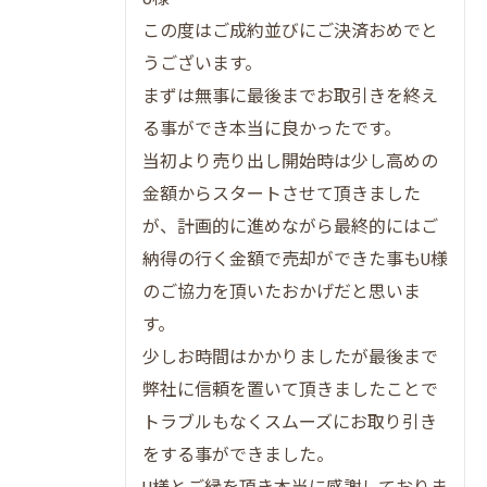
売却成功者の体験談から学ぶポイント
この度はご成約並びにご決済おめでと
だんらん住宅の独自サポート内容を紹介
うございます。
高値売却のための市場動向チェック法
まずは無事に最後までお取引きを終え
る事ができ本当に良かったです。
物件価値を最大化したい方へだんらん住宅の魅
当初より売り出し開始時は少し高めの
力
金額からスタートさせて頂きました
物件価値を高めるプレミアム不動産売却術
が、計画的に進めながら最終的にはご
だんらん住宅が提供する独自サービス一覧
納得の行く金額で売却ができた事もU様
中古物件の魅力を引き出すコツを解説
のご協力を頂いたおかげだと思いま
建物状況調査で安心をプラスする方法
す。
集客力を高めるオリジナル図面の工夫
少しお時間はかかりましたが最後まで
高く売るなら知っておくべきプレミアム売却の
弊社に信頼を置いて頂きましたことで
裏側
トラブルもなくスムーズにお取り引き
をする事ができました。
高値売却の裏側にある戦略を徹底解明