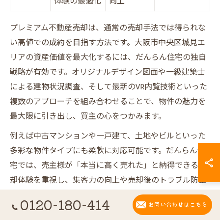
体験の最適化
向上
プレミアム不動産売却は、通常の売却手法では得られな
い高値での成約を目指す方法です。大阪市中央区城見エ
リアの資産価値を最大化するには、だんらん住宅の独自
戦略が有効です。オリジナルデザイン図面や一級建築士
による建物状況調査、そして最新のVR内覧技術といった
複数のアプローチを組み合わせることで、物件の魅力を
最大限に引き出し、買主の心をつかみます。
例えば中古マンションや一戸建て、土地やビルといった
多彩な物件タイプにも柔軟に対応可能です。だんらん住
宅では、売主様が「本当に高く売れた」と納得できる売
却体験を重視し、集客力の向上や売却後のトラブル防止
までトータルにサポートします。従来の不動産会社との
0120-180-414
お問い合わせはこちら
違いを実感したい方には、特におすすめの売却術です。