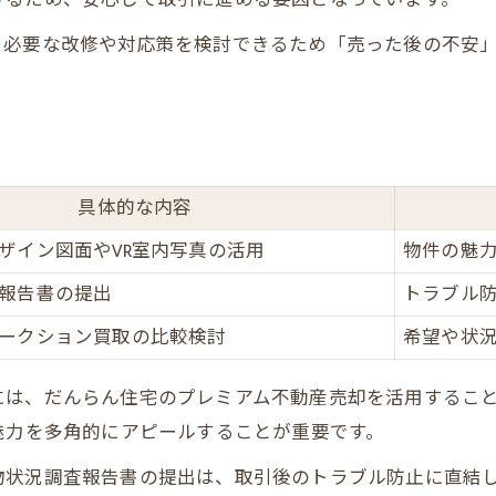
プレミアム不動産売却の集客術を徹底解説
、必要な改修や対応策を検討できるため「売った後の不安
物件査定から契約まで満足度を高める工夫
査定から契約までの流れを表でチェック
満足度向上のためのポイントを紹介
査定時に押さえたい注意点まとめ
具体的な内容
契約時に安心できるサポート内容
ザイン図面やVR室内写真の活用
物件の魅
査定から売却完了までのコツ
報告書の提出
トラブル
ークション買取の比較検討
希望や状
には、だんらん住宅のプレミアム不動産売却を活用するこ
魅力を多角的にアピールすることが重要です。
物状況調査報告書の提出は、取引後のトラブル防止に直結