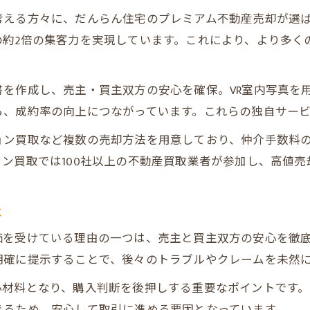
プレミアム不動産売却で安心できる理由
考える方々に、だんらん住宅のプレミアム不動産売却が選
の約2倍の集客力を実現しています。これにより、より多く
売主が知っておくべき進行のコツ
売主も買主も安心できる売却手法の秘密
を作成し、売主・買主双方の安心を確保。VR室内写真を
安心を支えるプレミアム不動産売却の特徴
ら、成約率の向上につながっています。これらの独自サー
建物状況調査報告書の役割と効果を表で解説
トラブル防止策とその実践例
ョン買取など複数の売却方法を用意しており、仲介手数料
ン買取では100社以上の不動産買取業者が参加し、高値売
売主・買主双方が納得する取引の流れ
買主の信頼を得るための工夫ポイント
は
だんらん住宅独自の集客力がもたらす効果
オリジナルデザイン図面の集客効果を表で比較
価を受けている理由の一つは、売主と買主双方の安心を徹
明確に提示することで、後々のトラブルやクレームを未然
VR室内写真で魅力を伝える方法
集客力アップが高値売却へつながる理由
材料となり、購入判断を後押しする重要なポイントです。
大阪市中央区での集客成功事例に学ぶ
きるため、安心して取引に進める要因となっています。