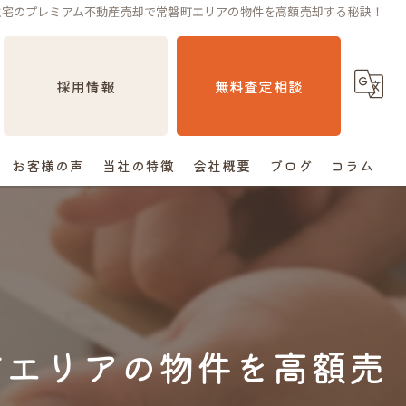
住宅のプレミアム不動産売却で常磐町エリアの物件を高額売却する秘訣！
採用情報
無料査定相談
お客様の声
当社の特徴
会社概要
ブログ
コラム
売却
相続
空き家
町エリアの物件を高額売
住み替え
査定