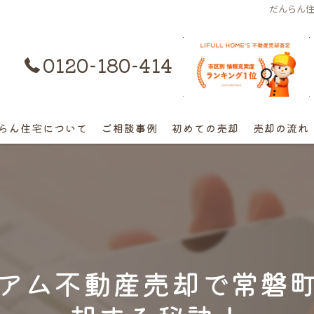
だんらん
0120-180-414
購入はコチラ
らん住宅について
ご相談事例
初めての売却
売却の流れ
離婚不動産の売却相談
相続の相談
高額早期売却の相談
アム不動産売却で常磐
終活売却の相談
空き家の相談