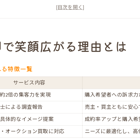
失敗しない売却を実現するための秘訣
笑顔あふれる取引を実現するサポート体制
大阪市中央区で口コミ高評価の理由を探る
高値を狙うならプレミアム不動産売却がおすすめ
却で笑顔広がる理由とは
プレミアム不動産売却と一般売却の違い比較表
高値売却を目指すなら知っておきたいポイント
れる特徴一覧
大阪市中央区で高額成約が続く理由を解説
サービス内容
プレミアム不動産売却のメリットを徹底解説
高価売却を実現するためのコツと注意点
約2倍の集客力を実現
購入希望者への訴求力
プレミアム不動産売却で失敗しない進め方
士による調査報告
売主・買主ともに安心
進め方の流れをわかりやすく表で解説
具体的なイメージ提案
成約率アップと購入希
売却成功に導くステップ別ポイント
・オークション買取に対応
ニーズに最適化し、高
トラブル回避のための注意事項まとめ