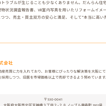
のトラブルが生じることも少なくありません。だんらん住
物状況調査報告書、VR室内写真を用いたリフォームイメ
つつ、売主・買主双方の安心と満足、そして“本当に高い
式会社
動産売買に力を入れており、お客様にぴったりな解決策を大阪にて
を採用しつつ、旧居を市場価格以上で売却できるよう努めています
〒530-0041
大阪府大阪市北区天神橋３丁目２−２８ ノーブル南森町 1102号