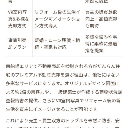
書
未然に防止
住宅ローン残債ありでも売却できる方法比
VR室内写
リフォーム後の生活イ
買主の購買意欲
較
真&多様な
メージ可／オークショ
向上／高値売却
プレミアム不動産売却で任意売却も安心
売却方式
ン方式導入
も期待
ローン返済中の売却で損しないポイント
多様な悩みや事
事情別売
離婚・ローン残債・相
金融機関との調整を円滑に進めるコツ
情に柔軟に最適
却プラン
続・空家も対応
策を提案
売却後のローン残高処理方法を徹底解説
プレミアム不動産売却で高値を実現する秘訣
南船場エリアで不動産売却を検討される方がだんらん住
高値売却を叶えるプレミアム不動産売却活
宅のプレミアム不動産売却を選ぶ理由は、他社にはない
用術
多彩なサービスにあります。オリジナルデザイン図面に
オリジナル図面で集客力が2倍になる理由
よる約2倍の集客力や、一級建築士が作成する建物状況調
一級建築士報告書が価格アップに貢献
査報告書の提供、さらにVR室内写真でリフォーム後の新
プレミアム買取とオークション方式の違い
生活を買主にイメージさせることが可能です。
比較
これにより売主・買主双方のトラブルを未然に防ぎ、安
VR室内写真で買主の心をつかむ方法