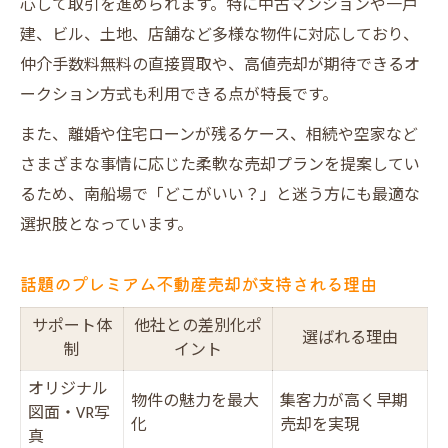
心して取引を進められます。特に中古マンションや一戸
売却期間や手続きのポイントを詳しく紹介
建、ビル、土地、店舗など多様な物件に対応しており、
売却期間の目安と手続き流れ一覧表
仲介手数料無料の直接買取や、高値売却が期待できるオ
ークション方式も利用できる点が特長です。
プレミアム不動産売却で期間短縮できる理
由
また、離婚や住宅ローンが残るケース、相続や空家など
必要書類と準備するタイミングのコツ
さまざまな事情に応じた柔軟な売却プランを提案してい
るため、南船場で「どこがいい？」と迷う方にも最適な
手続きの進め方で失敗しないポイント
選択肢となっています。
契約から引き渡しまでの流れを解説
南船場の不動産売却でトラブル回避する方法
話題のプレミアム不動産売却が支持される理由
トラブル事例とプレミアム不動産売却の予
サポート体
他社との差別化ポ
防策
選ばれる理由
制
イント
売主・買主間の安心を守る専門サポート
オリジナル
建物状況調査で未然に防ぐリスク
物件の魅力を最大
集客力が高く早期
図面・VR写
化
売却を実現
正直不動産の実践が信頼につながる理由
真