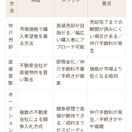
特徴
メリット
方
意点
法
売却完了までの
仲
高値売却が目
市場価格で購
期間が読みにく
介
指せる／幅広
入希望者を募
い場合がある／
売
い購入者にア
る方法
仲介手数料が発
却
プローチ可能
生
直
即現金化／仲
不動産会社が
接
介手数料不要
価格が市場より
直接物件を買
買
／手続きが簡
低くなる傾向
い取る
取
素
オ
ー
ク
競争原理で高
複数の不動産
仲介手数料が発
シ
値が期待でき
会社による競
生／手続きがや
ョ
る／成約まで
争入札方式
や複雑
ン
がスピーディ