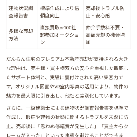
法律的な注意点を押さえた売却術
建物状況調
標準作成により信
売却後トラブル防
査報告書
頼度向上
止・安心感
直接買取or100社
仲介手数料不要・
多様な売却
超参加オークショ
高額売却の機会増
方法
ン
加
だんらん住宅のプレミアム不動産売却が支持される大き
な理由は、売主様・買主様双方の安心を重視した徹底し
たサポート体制と、実績に裏付けされた高い集客力で
す。オリジナル図面やVR室内写真の活用により、物件の
魅力を最大限に引き出し、他社と差別化しています。
さらに、一級建築士による建物状況調査報告書を標準で
作成し、瑕疵や建物の状態に関するトラブルを未然に防
止。売却後に「思わぬ修繕費が発生した」「買主からク
レームが入った」といった事態を避けることができま