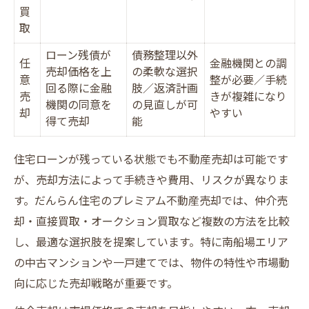
買
取
ローン残債が
債務整理以外
任
金融機関との調
売却価格を上
の柔軟な選択
意
整が必要／手続
回る際に金融
肢／返済計画
売
きが複雑になり
機関の同意を
の見直しが可
却
やすい
得て売却
能
住宅ローンが残っている状態でも不動産売却は可能です
が、売却方法によって手続きや費用、リスクが異なりま
す。だんらん住宅のプレミアム不動産売却では、仲介売
却・直接買取・オークション買取など複数の方法を比較
し、最適な選択肢を提案しています。特に南船場エリア
の中古マンションや一戸建てでは、物件の特性や市場動
向に応じた売却戦略が重要です。