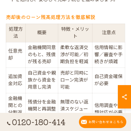
売却後のローン残高処理方法を徹底解説
処理方
特徴・メリッ
概要
注意点
法
ト
金融機関同意
柔軟な返済交
信用情報に影
任意売
のもと、残債
渉が可能／初
響／審査や手
却
が残る売却
期負担を軽減
続きが煩雑
自己資金や親
売却と同時に
追加資
自己資金確保
族から資金を
ローン完済が
金対応
が必要
用意し完済
可能
金融機
残債分を金融
無理のない返
関との
信用調査や書
機関と再調整
済スケジュー
分割返
類対応が必要
し分割返済
ル相談可
済
0120-180-414
お問い合わせはこちら