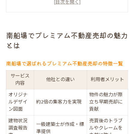
理由
プレミアム不動産売却を通じた安心の売却
体験
南船場でプレミアム不動産売却の魅力
高評価口コミが証明するサービスの魅力
とは
不動産売却を成功へ導くサポート体制
離婚時に選ばれる不動産売却の流れを解説
南船場で選ばれるプレミアム不動産売却の特徴一覧
離婚時のプレミアム不動産売却流れ早見表
サービス
スムーズな売却を叶える段取りのコツ
他社との違い
利用者メリット
内容
離婚調停中でも売却は可能？ポイント解説
オリジナ
物件の魅力が際
夫婦間の合意形成が売却成功のカギ
ルデザイ
約2倍の集客力を実現
立ち早期売却に
財産分与と売却手続きの注意点まとめ
ン図面
貢献
masashi様
建物状況
売買後のトラブ
一級建築士が作成・標
調査報告
住宅ローン中の売却対応法も安心サポート
ルやクレームを
準提供