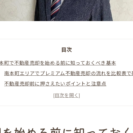
目次
本町で不動産売却を始める前に知っておくべき基本
南本町エリアでプレミアム不動産売却の流れを比較表で
不動産売却前に押さえたいポイントと注意点
プレミアム不動産売却を検討するなら知っておきたい基
売却理由ごとに異なる不動産売却の進め方を解説
大阪市中央区南本町で失敗しない売却準備のコツ
N様
却を始める前に知ってお