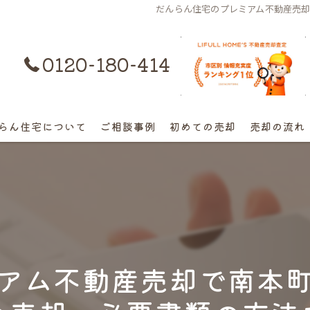
だんらん住宅のプレミアム不動産売
0120-180-414
購入はコチラ
らん住宅について
ご相談事例
初めての売却
売却の流れ
離婚不動産の売却相談
相続の相談
高額早期売却の相談
アム不動産売却で南本
終活売却の相談
空き家の相談