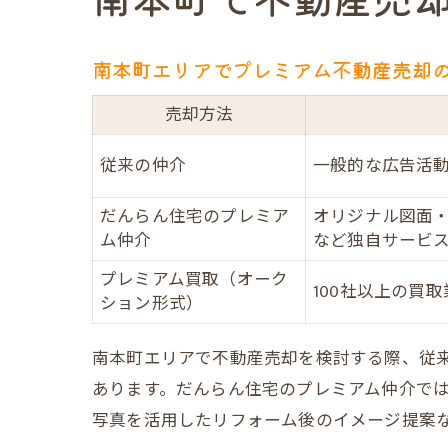
プ
南本町エリアでプレミアム不動産売却
売却方法
従来の仲介
一般的な広告活
だんらん住宅のプレミア
オリジナル図面・
相
ム仲介
など独自サービ
プレミアム買取（オーク
100社以上の買
ション形式）
南本町エリアで不動産売却を検討する際、従
あります。だんらん住宅のプレミアム仲介では
写真を活用したリフォーム後のイメージ提案
大