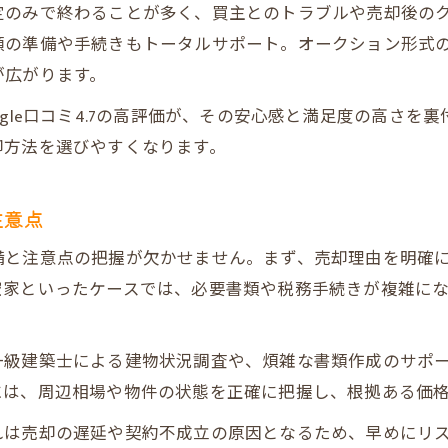
定のみで終わることが多く、買主とのトラブルや売却後の
不動産売却に必要な書類チェックリスト一覧
の準備や手続きもトータルサポート。オークション形式の
書類取得の手順とスムーズな準備方法
が広がります。
プレミアム不動産売却で書類トラブルを防ぐコツ
gle口コミ4.7の高評価が、その安心感と満足度の高さを
確定申告時に求められる書類と注意点
却方法を選びやすくなります。
必要書類を早めに揃えるための実践術
要書類と手続きで失敗しない売却ステップとは
注意点
売却手続きと必要書類の全体フローを表で解説
備と注意点の把握が欠かせません。まず、売却理由を明確
プレミアム不動産売却で失敗しない手続きの順序
空家といったケースでは、必要書類や税務手続きが複雑に
書類不備を防ぐためのチェックポイント
相続や離婚時に必要な追加書類まとめ
一級建築士による建物状況調査や、煩雑な書類作成のサポ
スムーズな売却を叶える手続きのコツ
には、周辺相場や物件の状態を正確に把握し、根拠ある価
動産売却における節税対策と控除活用の秘訣
れは売却の遅延や契約不成立の原因となるため、早めにリ
3000万円控除など節税制度を比較表で解説