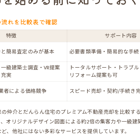
レミアム不動産売却が支持される理由と効果的な方法
注目のプレミアム不動産売却サービス特徴一覧
の流れを比較表で確認
プレミアム不動産売却で高評価を得る秘訣は何か
仲介手数料やオークション買取の違いを徹底比較
特徴
サポート内容
だんらん住宅の独自サポートが選ばれる理由
動と簡易査定のみが基本
必要書類準備・簡易的な手続
高値売却を叶えるためのプレミアムな工夫とは
一級建築士調査・VR提案
トータルサポート・トラブル
続や離婚時の不動産売却ポイントを徹底解説します
ス充実
リフォーム提案も可
相続・離婚による不動産売却の流れを表で把握
プレミアム不動産売却を選ぶべき相続時の理由
取業者による価格競争
スピード売却・契約/手続き
複数相続人がいる場合の手続き注意点
来の仲介とだんらん住宅のプレミアム不動産売却を比較す
離婚時にスムーズに売却を進める方法
、オリジナルデザイン図面による約2倍の集客力や一級建
相続不動産売却の節税ポイントと控除活用
など、他社にはない多彩なサービスを提供しています。
阪市中央区で売却を成功させる書類準備のコツ