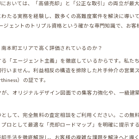
却においては、「高値売却」と「公正な取引」の両立が最
にわたる実務を経験し、数多くの高難度案件を解決に導い
エージェントのトリプル資格という確かな専門知識で、お客
、南本町エリアで高く評価されているのか？
する「エージェント主義」を徹底しているからです。私た
切行いません。利益相反の構造を排除した片手仲介の営業
hiness）の証です。
フが、オリジナルデザイン図面での集客力強化や、一級建
歩として、完全無料の査定相談をご利用ください。この無
、プロとして最適な「売却ロードマップ」を明確に提示す
売却手法を徹底解説し、お客様の複雑な課題を解決へと導