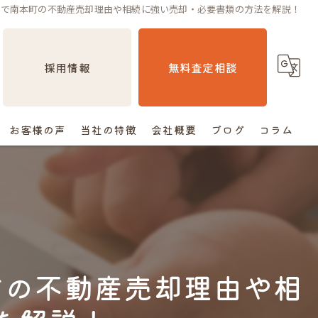
却で南本町の不動産売却理由や相続に強い売却・必要書類の方法を解説！
採用情報
無料査定相談
お客様の声
当社の特徴
会社概要
ブログ
コラム
売却
相続
空き家
町の不動産売却理由や相
住み替え
査定