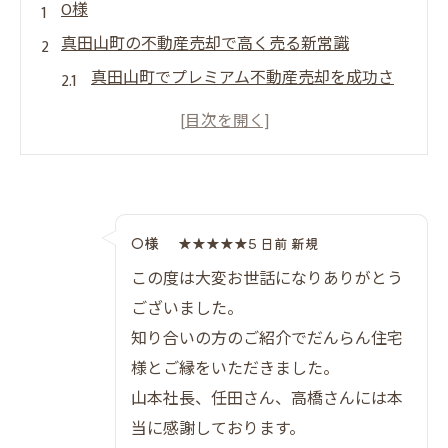
O様
真田山町の不動産売却で高く売る新常識
真田山町でプレミアム不動産売却を成功さ
せるポイント一覧
資産価値を最大化するための売却戦略とは
大阪市天王寺区で高値売却を目指すなら押
さえるべきコツ
プレミアム不動産売却が注目される理由と
O様
★★★★★5 日前 新規
背景
この度は大変お世話になりありがとう
失敗しないための不動産売却準備チェック
ございました。
プレミアム不動産売却が叶える笑顔の取引体験
知り合いの方のご紹介でだんらん住宅
様とご縁をいただきました。
プレミアム不動産売却で得られる安心感の
山本社長、任田さん、高橋さんには本
比較表
当に感謝しております。
売却体験を豊かにするだんらん住宅の特徴