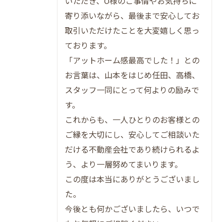
建物調査とVR活用で安心できる売却を実現
いただき、O様のご事情やお気持ちに
寄り添いながら、最後まで安心してお
一級建築士による建物調査の流れと効果一
取引いただけたことを大変嬉しく思っ
覧
ております。
VR室内写真が売却に与えるインパクト
「アットホーム感最高でした！」との
リフォーム後の新生活イメージ提案の魅力
お言葉は、山本をはじめ任田、高橋、
建物トラブルを未然に防ぐための対策術
スタッフ一同にとって何よりの励みで
売主・買主双方が安心できる理由を解説
す。
ローン返済中でも売却を諦めない方法とは
これからも、一人ひとりのお客様との
ローン返済中のプレミアム不動産売却手順
ご縁を大切にし、安心してご相談いた
比較表
だける不動産会社であり続けられるよ
35年ローンの家も売却できる仕組みを解説
う、より一層努めてまいります。
この度は本当にありがとうございまし
残債確認から住み替えまでの実践ポイント
た。
抵当権抹消の流れと注意点を知ろう
今後とも何かございましたら、いつで
資金計画の立て直しを成功させるコツ