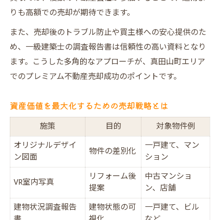
りも高額での売却が期待できます。
また、売却後のトラブル防止や買主様への安心提供のた
め、一級建築士の調査報告書は信頼性の高い資料となり
ます。こうした多角的なアプローチが、真田山町エリア
でのプレミアム不動産売却成功のポイントです。
資産価値を最大化するための売却戦略とは
施策
目的
対象物件例
オリジナルデザイ
一戸建て、マン
物件の差別化
ン図面
ション
リフォーム後
中古マンショ
VR室内写真
提案
ン、店舗
建物状況調査報告
建物状態の可
一戸建て、ビル
書
視化
など