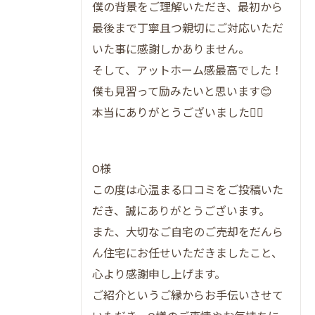
僕の背景をご理解いただき、最初から
笑顔で終えられる売却取引の秘訣を解説
最後まで丁寧且つ親切にご対応いただ
実際に体験した売主様の声から学ぶポイン
いた事に感謝しかありません。
ト
そして、アットホーム感最高でした！
取引満足度が高い理由を徹底検証
僕も見習って励みたいと思います😊
売却成功ならだんらん住宅独自の強みを活用し
本当にありがとうございました🙇‍♂️
よう
だんらん住宅のプレミアム不動産売却サー
O様
ビス比較表
この度は心温まる口コミをご投稿いた
オリジナル図面と建物調査の強みを活かす
だき、誠にありがとうございます。
方法
また、大切なご自宅のご売却をだんら
集客力が2倍になる理由を徹底解説
ん住宅にお任せいただきましたこと、
直接買取とオークション買取の違いとは
心より感謝申し上げます。
仲介手数料が不要なメリットを知る
ご紹介というご縁からお手伝いさせて