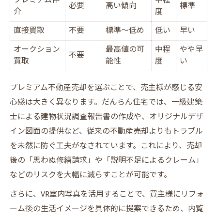
プレミアム仲
中程
必要
高い傾向
標準
介
度
直接買取
不要
標準～低め
低い
早い
オークション
最高値の可
中程
やや早
不要
買取
能性
度
い
プレミアム不動産売却を選ぶことで、売主様が感じる安
心感は大きく異なります。だんらん住宅では、一級建築
士による建物状況調査報告書の作成や、オリジナルデザ
イン図面の提供など、従来の不動産売却よりもトラブル
を未然に防ぐ工夫がなされています。これにより、売却
後の「思わぬ修繕請求」や「説明不足によるクレーム」
などのリスクを大幅に減らすことが可能です。
さらに、VR室内写真を活用することで、買主様にリフォ
ーム後の生活イメージを具体的に提案できるため、内覧