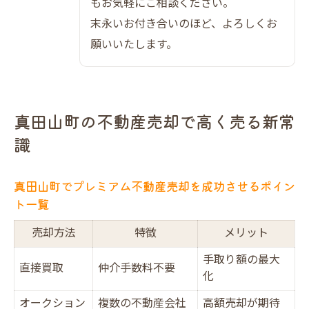
もお気軽にご相談ください。
大阪市エリアの資産価値最大化のための極意
末永いお付き合いのほど、よろしくお
大阪市エリアで資産価値を高める戦略一覧
願いいたします。
プレミアム不動産売却で差がつく理由
市場動向を押さえた売却タイミングの見極
め方
真田山町の不動産売却で高く売る新常
高評価を得るための売却術を徹底解説
識
売却専門のノウハウを活かす方法
真田山町でプレミアム不動産売却を成功させるポイン
ト一覧
売却方法
特徴
メリット
手取り額の最大
直接買取
仲介手数料不要
化
オークション
複数の不動産会社
高額売却が期待