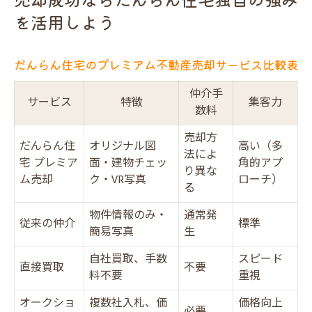
を活用しよう
だんらん住宅のプレミアム不動産売却サービス比較表
仲介手
サービス
特徴
集客力
数料
売却方
だんらん住
オリジナル図
高い（多
法によ
宅 プレミア
面・建物チェッ
角的アプ
り異な
ム売却
ク・VR写真
ローチ）
る
物件情報のみ・
通常発
従来の仲介
標準
簡易写真
生
自社買取、手数
スピード
直接買取
不要
料不要
重視
オークショ
複数社入札、価
価格向上
必要