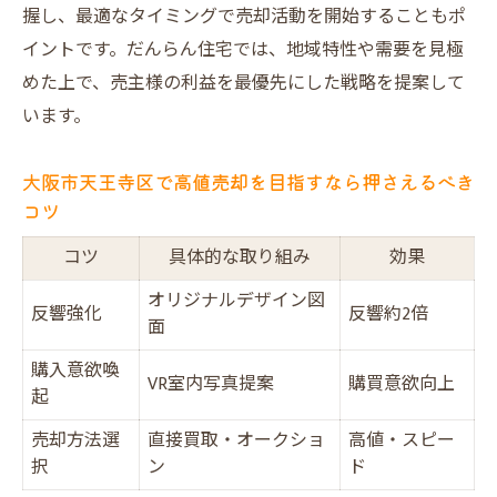
握し、最適なタイミングで売却活動を開始することもポ
イントです。だんらん住宅では、地域特性や需要を見極
めた上で、売主様の利益を最優先にした戦略を提案して
います。
大阪市天王寺区で高値売却を目指すなら押さえるべき
コツ
コツ
具体的な取り組み
効果
オリジナルデザイン図
反響強化
反響約2倍
面
購入意欲喚
VR室内写真提案
購買意欲向上
起
売却方法選
直接買取・オークショ
高値・スピー
択
ン
ド