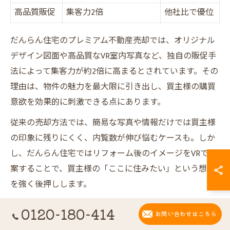
高品質販促
集客力2倍
他社比で優位
だんらん住宅のプレミアム不動産売却では、オリジナル
デザイン図面や高品質なVR室内写真など、独自の販促手
法によって集客力が約2倍に高まるとされています。その
理由は、物件の魅力を最大限に引き出し、買主様の購買
意欲を効果的に刺激できる点にあります。
従来の売却方法では、簡易な写真や情報だけでは買主様
の印象に残りにくく、内覧数が伸び悩むケースも。しか
し、だんらん住宅ではリフォーム後のイメージをVRで提
案することで、買主様の「ここに住みたい」という想像
を強く後押しします。
結果として、より多くの内覧予約や問い合わせが増え、
0120-180-414
お問い合わせはこちら
売却スピードや成約価格の向上につながっています。こ