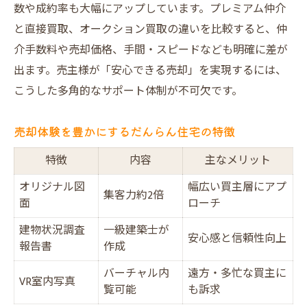
数や成約率も大幅にアップしています。プレミアム仲介
と直接買取、オークション買取の違いを比較すると、仲
介手数料や売却価格、手間・スピードなども明確に差が
出ます。売主様が「安心できる売却」を実現するには、
こうした多角的なサポート体制が不可欠です。
売却体験を豊かにするだんらん住宅の特徴
特徴
内容
主なメリット
オリジナル図
幅広い買主層にアプ
集客力約2倍
面
ローチ
建物状況調査
一級建築士が
安心感と信頼性向上
報告書
作成
バーチャル内
遠方・多忙な買主に
VR室内写真
覧可能
も訴求